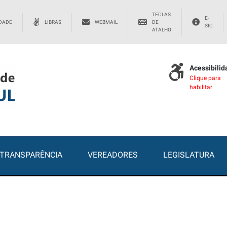
TECLAS
E-
IDADE
LIBRAS
WEBMAIL
DE
SIC
ATALHO
Acessibili
Clique para
habilitar
TRANSPARÊNCIA
VEREADORES
LEGISLATURA