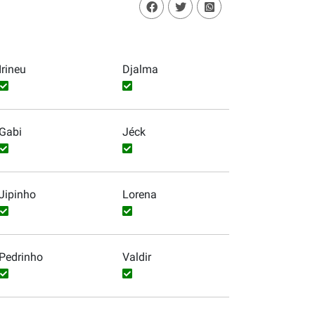
Irineu
Djalma
Gabi
Jéck
Jipinho
Lorena
Pedrinho
Valdir