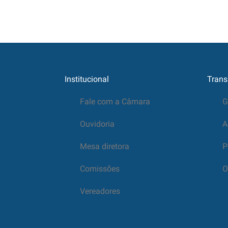
Institucional
Trans
Fale com a Câmara
G
Ouvidoria
A
Mesa diretora
P
Comissões
O
Vereadores