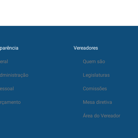
parência
Vereadores
eral
Quem são
dministração
Legislaturas
essoal
Comissões
rçamento
Mesa diretiva
Área do Vereador